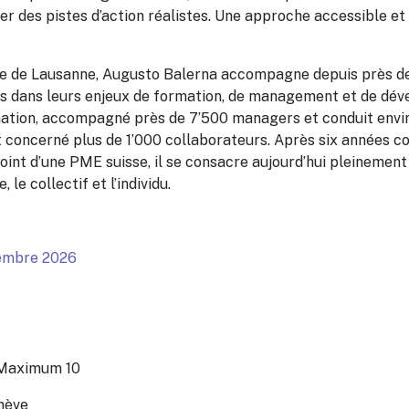
ier des pistes d’action réalistes. Une approche accessible et
re de Lausanne, Augusto Balerna accompagne depuis près de 
es dans leurs enjeux de formation, de management et de dév
mation, accompagné près de 7’500 managers et conduit envi
t concerné plus de 1’000 collaborateurs. Après six années 
oint d’une PME suisse, il se consacre aujourd’hui pleinement 
 le collectif et l’individu.
vembre 2026
s
Maximum 10
nève