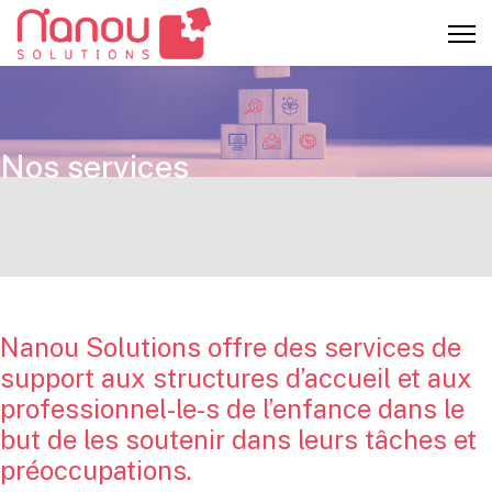
Nos services
Nanou Solutions offre des services de
support aux structures d’accueil et aux
professionnel-le-s de l’enfance dans le
but de les soutenir dans leurs tâches et
préoccupations.